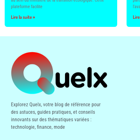
au sein du ministère de la transition écologique. Cette
part
plateforme facilite
l'av
Lire la suite »
Lire
Explorez Quelx, votre blog de référence pour
des astuces, guides pratiques, et conseils
innovants sur des thématiques variées :
technologie, finance, mode