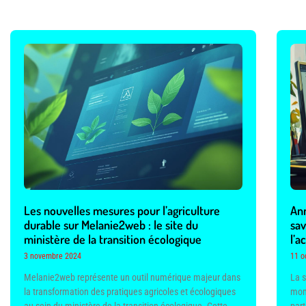
Les nouvelles mesures pour l’agriculture
Ann
durable sur Melanie2web : le site du
sav
ministère de la transition écologique
l’
3 novembre 2024
11 o
Melanie2web représente un outil numérique majeur dans
La 
la transformation des pratiques agricoles et écologiques
mom