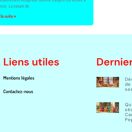
iculièrement lorsqu'une somme d'argent est versée à
ance. La nature de
 la suite »
Liens utiles
Dernier
Mentions légales
Dé
de 
ses
Contactez-nous
Qu
sé
Ca
Pep