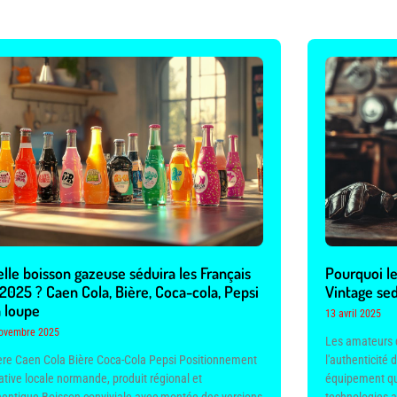
lle boisson gazeuse séduira les Français
Pourquoi l
2025 ? Caen Cola, Bière, Coca-cola, Pepsi
Vintage sed
a loupe
13 avril 2025
ovembre 2025
Les amateurs 
tère Caen Cola Bière Coca-Cola Pepsi Positionnement
l'authenticit
iative locale normande, produit régional et
équipement qu