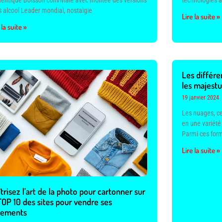
hentique Boisson conviviale avec montée des versions
technologies a
 alcool Leader mondial, nostalgie
Lire la suite »
 la suite »
Les différe
les majest
19 janvier 2024
Les nuages, ce
en une variété
Parmi ces for
Lire la suite »
trisez l’art de la photo pour cartonner sur
TOP 10 des sites pour vendre ses
tements