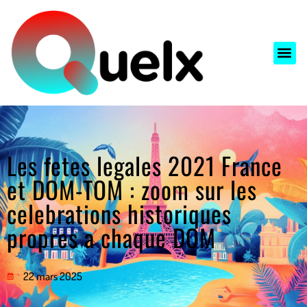
Les fetes legales 2021 France
et DOM-TOM : zoom sur les
celebrations historiques
propres a chaque DOM
22 mars 2025